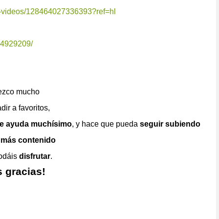
t-videos/128464027336393?ref=hl
14929209/
ezco mucho
dir a favoritos,
e ayuda muchísimo
, y hace que pueda
seguir subiendo
 más contenido
podáis
disfrutar
.
 gracias!