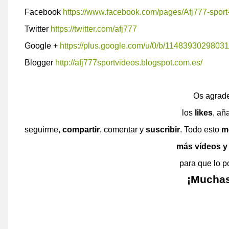
Facebook
https://www.facebook.com/pages/Afj777-spor
Twitter
https://twitter.com/afj777
Google +
https://plus.google.com/u/0/b/1148393029803
Blogger
http://afj777sportvideos.blogspot.com.es/
Os agrad
los
likes
, aña
seguirme,
compartir
, comentar y
suscribir
. Todo esto
m
más vídeos y
para que lo 
¡Muchas