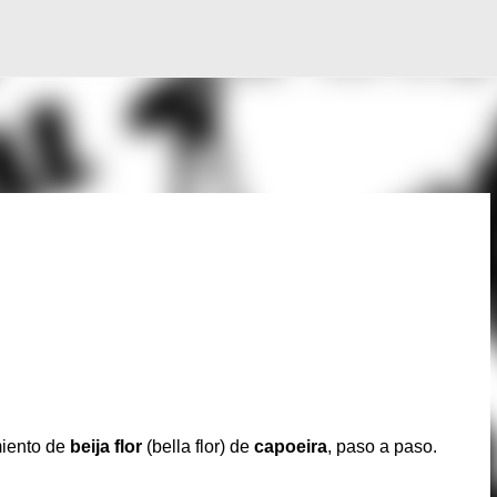
Ir al contenido principal
miento de
beija flor
(bella flor) de
capoeira
, paso a paso.